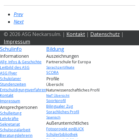
Prev
Next
© 2026 ASG Neckarsulm. |
Kontakt
|
Datenschutz
|
Impressum
Schulinfo
Bildung
Informationen
Auszeichnungen
Allg. Infos & Geschichte
Partnerschule für Europa
Leitbild des ASG
Sprachzertifikate
SCORA
ASG Flyer
Profile
Schulplaner
Stundenzeiten
Übersicht
Entschuldigungsverfahren
Naturwissenschaftliches Profil
Kontakt
NwT Übersicht
Sportprofil
Impressum
Bilingualer Zug
Ansprechpersonen
Sprachliches Profil
Schulleitung
Spanisch
Lehrkräfte
Außerunterrichtliches
Sekretariat
Fotoprojekt einBLICK
Schulsozialarbeit
Schülerbibliothek
Beratungslehrerin