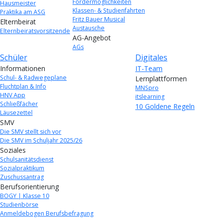
Fördermöglichkeiten
Hausmeister
Klassen- & Studienfahrten
Praktika am ASG
Fritz Bauer Musical
Elternbeirat
Austausche
Elternbeiratsvorsitzende
AG-Angebot
AGs
Schüler
Digitales
Informationen
IT-Team
Schul- & Radwegeplane
Lernplattformen
Fluchtplan & Info
MNSpro
HNV App
itslearning
Schließfächer
10 Goldene Regeln
Läusezettel
SMV
Die SMV stellt sich vor
Die SMV im Schuljahr 2025/26
Soziales
Schulsanitätsdienst
Sozialpraktikum
Zuschussantrag
Berufsorientierung
BOGY | Klasse 10
Studienbörse
Anmeldebogen Berufsbefragung