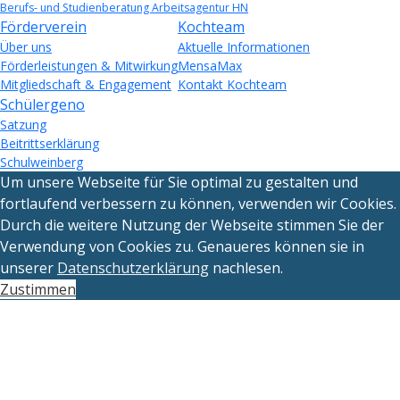
Berufs- und Studienberatung Arbeitsagentur HN
Förderverein
Kochteam
Über uns
Aktuelle Informationen
Förderleistungen & Mitwirkung
MensaMax
Mitgliedschaft & Engagement
Kontakt Kochteam
Schülergeno
Satzung
Beitrittserklärung
Schulweinberg
Um unsere Webseite für Sie optimal zu gestalten und
fortlaufend verbessern zu können, verwenden wir Cookies.
Durch die weitere Nutzung der Webseite stimmen Sie der
Verwendung von Cookies zu. Genaueres können sie in
unserer
Datenschutzerklärung
nachlesen.
Zustimmen