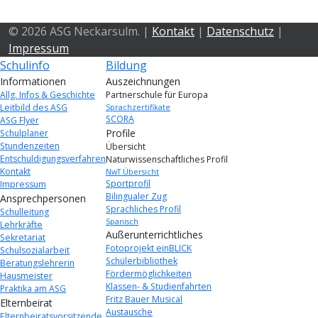
© 2026 ASG Neckarsulm. |
Kontakt
|
Datenschutz
|
Impressum
Schulinfo
Bildung
Informationen
Auszeichnungen
Allg. Infos & Geschichte
Partnerschule für Europa
Leitbild des ASG
Sprachzertifikate
SCORA
ASG Flyer
Profile
Schulplaner
Stundenzeiten
Übersicht
Entschuldigungsverfahren
Naturwissenschaftliches Profil
Kontakt
NwT Übersicht
Sportprofil
Impressum
Bilingualer Zug
Ansprechpersonen
Sprachliches Profil
Schulleitung
Spanisch
Lehrkräfte
Außerunterrichtliches
Sekretariat
Fotoprojekt einBLICK
Schulsozialarbeit
Schülerbibliothek
Beratungslehrerin
Fördermöglichkeiten
Hausmeister
Klassen- & Studienfahrten
Praktika am ASG
Fritz Bauer Musical
Elternbeirat
Austausche
Elternbeiratsvorsitzende