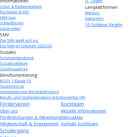
Informationen
IT-Team
Schul- & Radwegeplane
Lernplattformen
Fluchtplan & Info
MNSpro
HNV App
itslearning
Schließfächer
10 Goldene Regeln
Läusezettel
SMV
Die SMV stellt sich vor
Die SMV im Schuljahr 2025/26
Soziales
Schulsanitätsdienst
Sozialpraktikum
Zuschussantrag
Berufsorientierung
BOGY | Klasse 10
Studienbörse
Anmeldebogen Berufsbefragung
Berufs- und Studienberatung Arbeitsagentur HN
Förderverein
Kochteam
Über uns
Aktuelle Informationen
Förderleistungen & Mitwirkung
MensaMax
Mitgliedschaft & Engagement
Kontakt Kochteam
Schülergeno