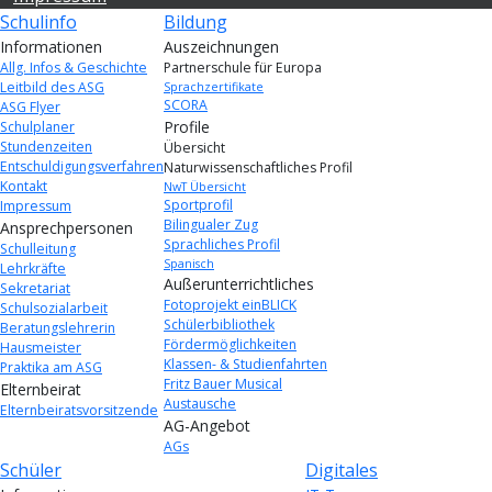
Schulinfo
Bildung
Informationen
Auszeichnungen
Allg. Infos & Geschichte
Partnerschule für Europa
Leitbild des ASG
Sprachzertifikate
SCORA
ASG Flyer
Profile
Schulplaner
Stundenzeiten
Übersicht
Entschuldigungsverfahren
Naturwissenschaftliches Profil
Kontakt
NwT Übersicht
Sportprofil
Impressum
Bilingualer Zug
Ansprechpersonen
Sprachliches Profil
Schulleitung
Spanisch
Lehrkräfte
Außerunterrichtliches
Sekretariat
Fotoprojekt einBLICK
Schulsozialarbeit
Schülerbibliothek
Beratungslehrerin
Fördermöglichkeiten
Hausmeister
Klassen- & Studienfahrten
Praktika am ASG
Fritz Bauer Musical
Elternbeirat
Austausche
Elternbeiratsvorsitzende
AG-Angebot
AGs
Schüler
Digitales