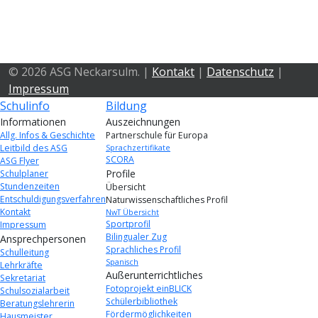
© 2026 ASG Neckarsulm. |
Kontakt
|
Datenschutz
|
Impressum
Schulinfo
Bildung
Informationen
Auszeichnungen
Allg. Infos & Geschichte
Partnerschule für Europa
Leitbild des ASG
Sprachzertifikate
SCORA
ASG Flyer
Profile
Schulplaner
Stundenzeiten
Übersicht
Entschuldigungsverfahren
Naturwissenschaftliches Profil
Kontakt
NwT Übersicht
Sportprofil
Impressum
Bilingualer Zug
Ansprechpersonen
Sprachliches Profil
Schulleitung
Spanisch
Lehrkräfte
Außerunterrichtliches
Sekretariat
Fotoprojekt einBLICK
Schulsozialarbeit
Schülerbibliothek
Beratungslehrerin
Fördermöglichkeiten
Hausmeister