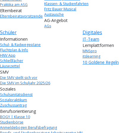
Klassen- & Studienfahrten
Praktika am ASG
Fritz Bauer Musical
Elternbeirat
Austausche
Elternbeiratsvorsitzende
AG-Angebot
AGs
Schüler
Digitales
Informationen
IT-Team
Schul- & Radwegeplane
Lernplattformen
Fluchtplan & Info
MNSpro
HNV App
itslearning
Schließfächer
10 Goldene Regeln
Läusezettel
SMV
Die SMV stellt sich vor
Die SMV im Schuljahr 2025/26
Soziales
Schulsanitätsdienst
Sozialpraktikum
Zuschussantrag
Berufsorientierung
BOGY | Klasse 10
Studienbörse
Anmeldebogen Berufsbefragung
Berufs- und Studienberatung Arbeitsagentur HN