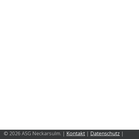
AG Kreatives Schreiben
© 2026 ASG Neckarsulm. |
Kontakt
|
Datenschutz
|