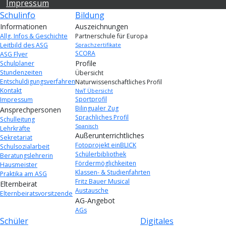
Impressum
Schulinfo
Bildung
Informationen
Auszeichnungen
Allg. Infos & Geschichte
Partnerschule für Europa
Leitbild des ASG
Sprachzertifikate
SCORA
ASG Flyer
Profile
Schulplaner
Stundenzeiten
Übersicht
Entschuldigungsverfahren
Naturwissenschaftliches Profil
Kontakt
NwT Übersicht
Sportprofil
Impressum
Bilingualer Zug
Ansprechpersonen
Sprachliches Profil
Schulleitung
Spanisch
Lehrkräfte
Außerunterrichtliches
Sekretariat
Fotoprojekt einBLICK
Schulsozialarbeit
Schülerbibliothek
Beratungslehrerin
Fördermöglichkeiten
Hausmeister
Klassen- & Studienfahrten
Praktika am ASG
Fritz Bauer Musical
Elternbeirat
Austausche
Elternbeiratsvorsitzende
AG-Angebot
AGs
Schüler
Digitales