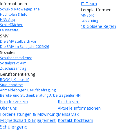
Informationen
IT-Team
Schul- & Radwegeplane
Lernplattformen
Fluchtplan & Info
MNSpro
HNV App
itslearning
Schließfächer
10 Goldene Regeln
Läusezettel
SMV
Die SMV stellt sich vor
Die SMV im Schuljahr 2025/26
Soziales
Schulsanitätsdienst
Sozialpraktikum
Zuschussantrag
Berufsorientierung
BOGY | Klasse 10
Studienbörse
Anmeldebogen Berufsbefragung
Berufs- und Studienberatung Arbeitsagentur HN
Förderverein
Kochteam
Über uns
Aktuelle Informationen
Förderleistungen & Mitwirkung
MensaMax
Mitgliedschaft & Engagement
Kontakt Kochteam
Schülergeno