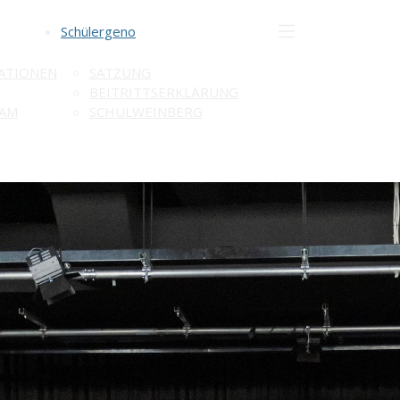
Schülergeno
ATIONEN
SATZUNG
BEITRITTSERKLÄRUNG
AM
SCHULWEINBERG