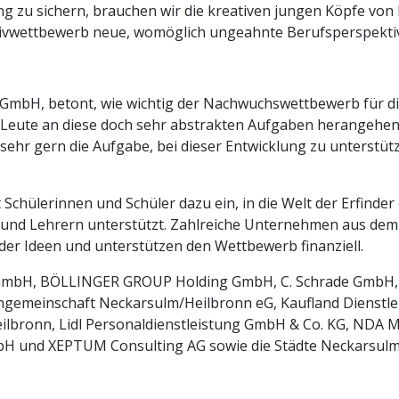
 zu sichern, brauchen wir die kreativen jungen Köpfe von 
ativwettbewerb neue, womöglich ungeahnte Berufsperspekt
 GmbH, betont, wie wichtig der Nachwuchswettbewerb für die 
Leute an diese doch sehr abstrakten Aufgaben herangehen. 
sehr gern die Aufgabe, bei dieser Entwicklung zu unterstütz
 Schülerinnen und Schüler dazu ein, in die Welt der Erfinde
und Lehrern unterstützt. Zahlreiche Unternehmen aus dem 
er Ideen und unterstützen den Wettbewerb finanziell.
h GmbH, BÖLLINGER GROUP Holding GmbH, C. Schrade GmbH
engemeinschaft Neckarsulm/Heilbronn eG, Kaufland Dienstl
eilbronn, Lidl Personaldienstleistung GmbH & Co. KG, NDA
bH und XEPTUM Consulting AG sowie die Städte Neckarsulm,