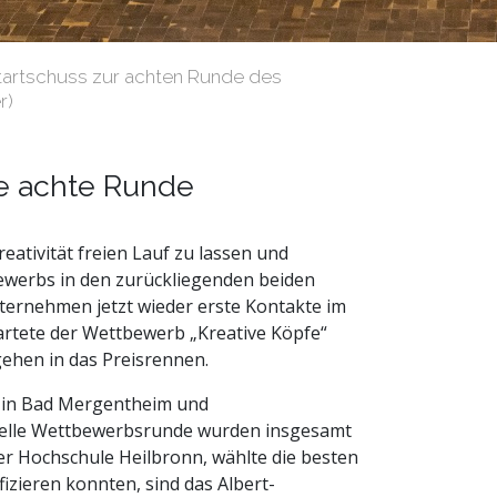
r Startschuss zur achten Runde des
r)
ie achte Runde
ativität freien Lauf zu lassen und
bewerbs in den zurückliegenden beiden
ternehmen jetzt wieder erste Kontakte im
tartete der Wettbewerb „Kreative Köpfe“
 gehen in das Preisrennen.
n in Bad Mergentheim und
uelle Wettbewerbsrunde wurden insgesamt
er Hochschule Heilbronn, wählte die besten
izieren konnten, sind das Albert-