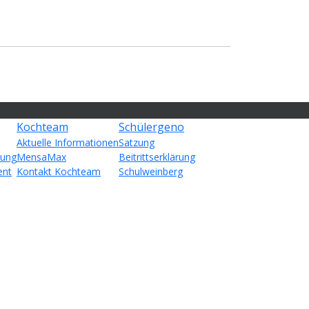
Kochteam
Schülergeno
Aktuelle Informationen
Satzung
kung
MensaMax
Beitrittserklärung
ent
Kontakt Kochteam
Schulweinberg