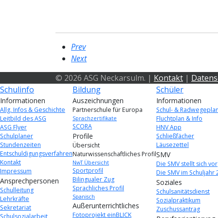
Prev
Next
© 2026 ASG Neckarsulm. |
Kontakt
|
Datens
Schulinfo
Bildung
Schüler
Informationen
Auszeichnungen
Informationen
Allg. Infos & Geschichte
Partnerschule für Europa
Schul- & Radwegepla
Leitbild des ASG
Fluchtplan & Info
Sprachzertifikate
SCORA
ASG Flyer
HNV App
Profile
Schulplaner
Schließfächer
Stundenzeiten
Läusezettel
Übersicht
Entschuldigungsverfahren
Naturwissenschaftliches Profil
SMV
Kontakt
NwT Übersicht
Die SMV stellt sich vor
Sportprofil
Impressum
Die SMV im Schuljahr 
Bilingualer Zug
Ansprechpersonen
Soziales
Sprachliches Profil
Schulleitung
Schulsanitätsdienst
Spanisch
Lehrkräfte
Sozialpraktikum
Außerunterrichtliches
Sekretariat
Zuschussantrag
Fotoprojekt einBLICK
Schulsozialarbeit