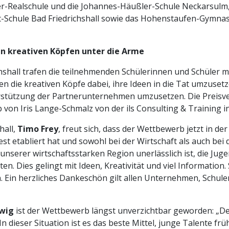
Realschule und die Johannes-Häußler-Schule Neckarsulm, d
t-Schule Bad Friedrichshall sowie das Hohenstaufen-Gymn
en kreativen Köpfen unter die Arme
ichshall trafen die teilnehmenden Schülerinnen und Schüle
n die kreativen Köpfe dabei, ihre Ideen in die Tat umzuse
erstützung der Partnerunternehmen umzusetzen. Die Preisver
b von Iris Lange-Schmalz von der ils Consulting & Training i
hall,
Timo Frey
, freut sich, dass der Wettbewerb jetzt in de
fest etabliert hat und sowohl bei der Wirtschaft als auch bei
 unserer wirtschaftsstarken Region unerlässlich ist, die Jug
n. Dies gelingt mit Ideen, Kreativität und viel Information
 Ein herzliches Dankeschön gilt allen Unternehmen, Schulen 
twig
ist der Wettbewerb längst unverzichtbar geworden: „D
 dieser Situation ist es das beste Mittel, junge Talente fr