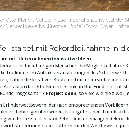
er Otto-Klenert-Schule in Bad Friedrichshall fiel jetzt de
chülerwettbewerbs „Kreative Köpfe“. (Foto: Jürgen Häffne
e“ startet mit Rekordteilnahme in d
sam mit Unternehmen innovative Ideen
ckarsulm bietet jungen Menschen die Möglichkeit, ihrer Kre
 die traditionellen Auftaktveranstaltungen des Schülerwett
ten, haben die kreativen Köpfe und die unterstützenden Un
Auftakt in der Otto-Klenert-Schule in Bad Friedrichshall s
e Runde. Insgesamt
17 Projektideen
, so viele wie nie zuvor,
en Erfinderwettbewerb, der nach entsprechenden Vorbilder
m ins Leben gerufen wurde, ist ungebrochen. Für die akt
itung von Professor Gerhard Peter, dem ehemaligen Rektor d
achwuchstüftlerinnen und -tüftlern für den Wettbewerb qualif