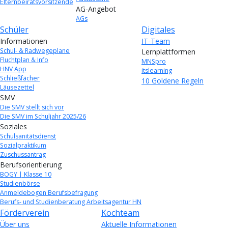
Elternbeiratsvorsitzende
AG-Angebot
AGs
Schüler
Digitales
Informationen
IT-Team
Schul- & Radwegeplane
Lernplattformen
Fluchtplan & Info
MNSpro
HNV App
itslearning
Schließfächer
10 Goldene Regeln
Läusezettel
SMV
Die SMV stellt sich vor
Die SMV im Schuljahr 2025/26
Soziales
Schulsanitätsdienst
Sozialpraktikum
Zuschussantrag
Berufsorientierung
BOGY | Klasse 10
Studienbörse
Anmeldebogen Berufsbefragung
Berufs- und Studienberatung Arbeitsagentur HN
Förderverein
Kochteam
Über uns
Aktuelle Informationen