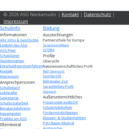
© 2026 ASG Neckarsulm. |
Kontakt
|
Datenschutz
|
Impressum
Schulinfo
Bildung
Informationen
Auszeichnungen
Allg. Infos & Geschichte
Partnerschule für Europa
Leitbild des ASG
Sprachzertifikate
SCORA
ASG Flyer
Profile
Schulplaner
Stundenzeiten
Übersicht
Entschuldigungsverfahren
Naturwissenschaftliches Profil
Kontakt
NwT Übersicht
Sportprofil
Impressum
Bilingualer Zug
Ansprechpersonen
Sprachliches Profil
Schulleitung
Spanisch
Lehrkräfte
Außerunterrichtliches
Sekretariat
Fotoprojekt einBLICK
Schulsozialarbeit
Schülerbibliothek
Beratungslehrerin
Fördermöglichkeiten
Hausmeister
Klassen- & Studienfahrten
Praktika am ASG
Fritz Bauer Musical
Elternbeirat
Austausche