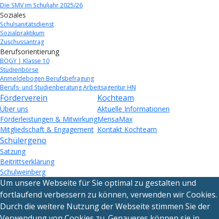
Die SMV im Schuljahr 2025/26
Soziales
Schulsanitätsdienst
Sozialpraktikum
Zuschussantrag
Berufsorientierung
BOGY | Klasse 10
Studienbörse
Anmeldebogen Berufsbefragung
Berufs- und Studienberatung Arbeitsagentur HN
Förderverein
Kochteam
Über uns
Aktuelle Informationen
Förderleistungen & Mitwirkung
MensaMax
Mitgliedschaft & Engagement
Kontakt Kochteam
Schülergeno
Satzung
Beitrittserklärung
Schulweinberg
Um unsere Webseite für Sie optimal zu gestalten und
fortlaufend verbessern zu können, verwenden wir Cookies.
Durch die weitere Nutzung der Webseite stimmen Sie der
Verwendung von Cookies zu. Genaueres können sie in