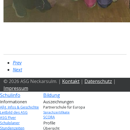
Prev
Next
© 2026 ASG Neckarsulm. |
Kontakt
|
Datenschutz
|
Impressum
Schulinfo
Bildung
Informationen
Auszeichnungen
Allg. Infos & Geschichte
Partnerschule für Europa
Leitbild des ASG
Sprachzertifikate
SCORA
ASG Flyer
Profile
Schulplaner
Stundenzeiten
Übersicht