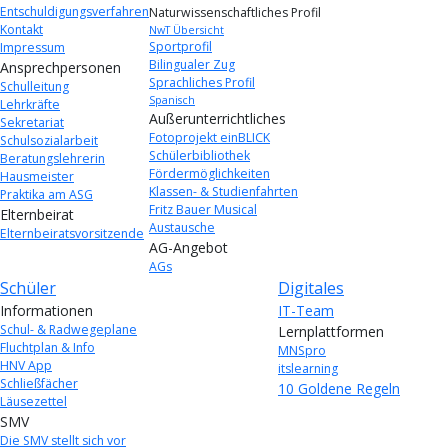
Entschuldigungsverfahren
Naturwissenschaftliches Profil
Kontakt
NwT Übersicht
Sportprofil
Impressum
Bilingualer Zug
Ansprechpersonen
Sprachliches Profil
Schulleitung
Spanisch
Lehrkräfte
Außerunterrichtliches
Sekretariat
Fotoprojekt einBLICK
Schulsozialarbeit
Schülerbibliothek
Beratungslehrerin
Fördermöglichkeiten
Hausmeister
Klassen- & Studienfahrten
Praktika am ASG
Fritz Bauer Musical
Elternbeirat
Austausche
Elternbeiratsvorsitzende
AG-Angebot
AGs
Schüler
Digitales
Informationen
IT-Team
Schul- & Radwegeplane
Lernplattformen
Fluchtplan & Info
MNSpro
HNV App
itslearning
Schließfächer
10 Goldene Regeln
Läusezettel
SMV
Die SMV stellt sich vor