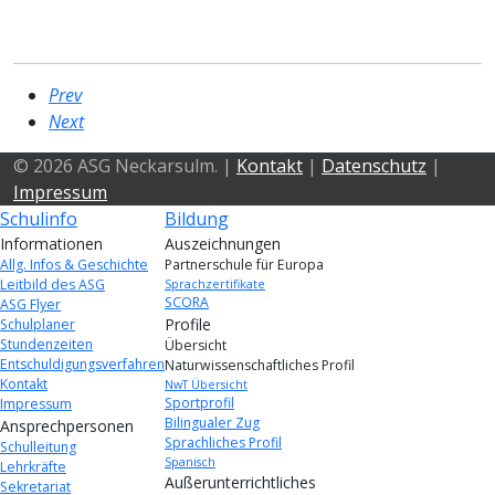
Prev
Next
© 2026 ASG Neckarsulm. |
Kontakt
|
Datenschutz
|
Impressum
Schulinfo
Bildung
Informationen
Auszeichnungen
Allg. Infos & Geschichte
Partnerschule für Europa
Leitbild des ASG
Sprachzertifikate
SCORA
ASG Flyer
Profile
Schulplaner
Stundenzeiten
Übersicht
Entschuldigungsverfahren
Naturwissenschaftliches Profil
Kontakt
NwT Übersicht
Sportprofil
Impressum
Bilingualer Zug
Ansprechpersonen
Sprachliches Profil
Schulleitung
Spanisch
Lehrkräfte
Außerunterrichtliches
Sekretariat