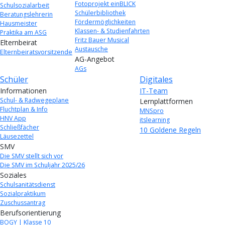
Fotoprojekt einBLICK
Schulsozialarbeit
Schülerbibliothek
Beratungslehrerin
Fördermöglichkeiten
Hausmeister
Klassen- & Studienfahrten
Praktika am ASG
Fritz Bauer Musical
Elternbeirat
Austausche
Elternbeiratsvorsitzende
AG-Angebot
AGs
Schüler
Digitales
Informationen
IT-Team
Schul- & Radwegeplane
Lernplattformen
Fluchtplan & Info
MNSpro
HNV App
itslearning
Schließfächer
10 Goldene Regeln
Läusezettel
SMV
Die SMV stellt sich vor
Die SMV im Schuljahr 2025/26
Soziales
Schulsanitätsdienst
Sozialpraktikum
Zuschussantrag
Berufsorientierung
BOGY | Klasse 10