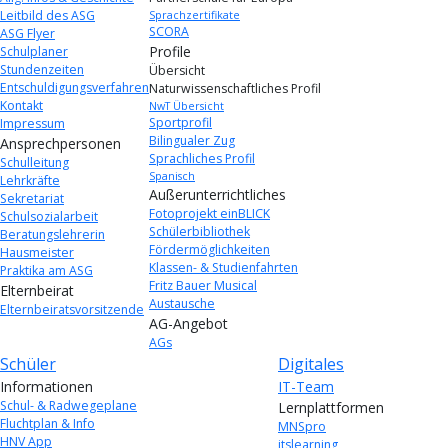
Leitbild des ASG
Sprachzertifikate
SCORA
ASG Flyer
Profile
Schulplaner
Stundenzeiten
Übersicht
Entschuldigungsverfahren
Naturwissenschaftliches Profil
Kontakt
NwT Übersicht
Sportprofil
Impressum
Bilingualer Zug
Ansprechpersonen
Sprachliches Profil
Schulleitung
Spanisch
Lehrkräfte
Außerunterrichtliches
Sekretariat
Fotoprojekt einBLICK
Schulsozialarbeit
Schülerbibliothek
Beratungslehrerin
Fördermöglichkeiten
Hausmeister
Klassen- & Studienfahrten
Praktika am ASG
Fritz Bauer Musical
Elternbeirat
Austausche
Elternbeiratsvorsitzende
AG-Angebot
AGs
Schüler
Digitales
Informationen
IT-Team
Schul- & Radwegeplane
Lernplattformen
Fluchtplan & Info
MNSpro
HNV App
itslearning