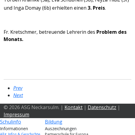
und Inga 
Domay
 (6b) erhielten einen 
3. Preis
.
Fr. Kretschmer, betreuende Lehrerin 
des 
Problem
 des 
Monats.
Prev
Next
© 2026 ASG Neckarsulm. |
Kontakt
|
Datenschutz
|
Impressum
Schulinfo
Bildung
Informationen
Auszeichnungen
Allg. Infos & Geschichte
Partnerschule für Europa