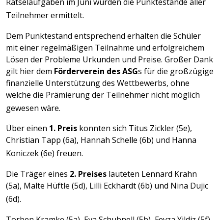
Rätselaufgaben im Juni wurden die Punktestände aller 
Teilnehmer ermittelt. 
Dem Punktestand entsprechend erhalten die Schüler 
mit einer regelmäßigen Teilnahme und erfolgreichem 
Lösen der Probleme Urkunden und Preise. Großer Dank 
gilt hier dem 
Förderverein des ASG
s für die großzügige 
finanzielle Unterstützung des Wettbewerbs, ohne 
welche die Prämierung der Teilnehmer nicht möglich 
gewesen wäre. 
Über einen 
1. Preis
 konnten sich Titus Zickler (5e), 
Christian Tapp (6a), Hannah Schelle (6b) und Hanna 
Koniczek
 (6e) freuen. 
Die Träger eines 
2. Preises
 lauteten Lennard Krahn 
(5a), Malte 
Hüftle
 (5d), Lilli Eckhardt (6b) und Nina 
Dujic
(6d). 
Torben 
Kramke
 (5a), Eva 
Schubnell
 (5b), 
Feyza
 Yildiz (5f) 