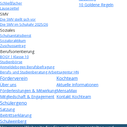
Schließfächer
10 Goldene Regeln
Läusezettel
SMV
Die SMV stellt sich vor
Die SMV im Schuljahr 2025/26
Soziales
Schulsanitätsdienst
Sozialpraktikum
Zuschussantrag
Berufsorientierung
BOGY | Klasse 10
Studienbörse
Anmeldebogen Berufsbefragung
Berufs- und Studienberatung Arbeitsagentur HN
Förderverein
Kochteam
Über uns
Aktuelle Informationen
Förderleistungen & Mitwirkung
MensaMax
Mitgliedschaft & Engagement
Kontakt Kochteam
Schülergeno
Satzung
Beitrittserklärung
Schulweinberg